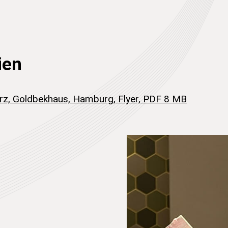
ien
rz, Goldbekhaus, Hamburg, Flyer, PDF 8 MB