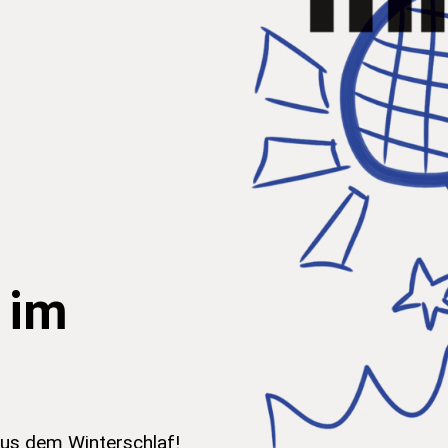
 im
us dem Winterschlaf!