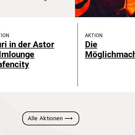
TION
AKTION
ri in der Astor
Die
ilmlounge
Möglichmach
fencity
ch mehr Beiträge
Alle Aktionen